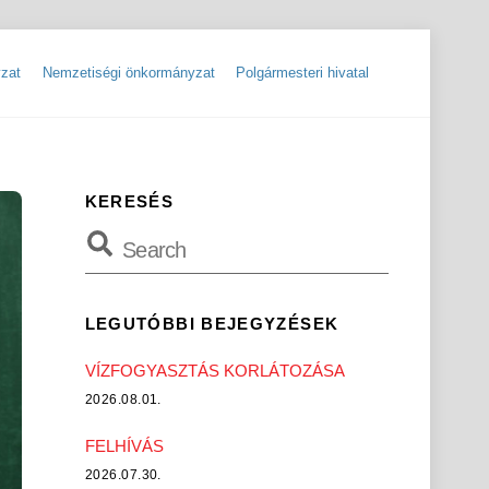
zat
Nemzetiségi önkormányzat
Polgármesteri hivatal
ok
Szolgáltatók, hibabejelentések
Rendőrségi hírlevelek, tájékoztatók
KERESÉS
LEGUTÓBBI BEJEGYZÉSEK
VÍZFOGYASZTÁS KORLÁTOZÁSA
2026.08.01.
FELHÍVÁS
2026.07.30.