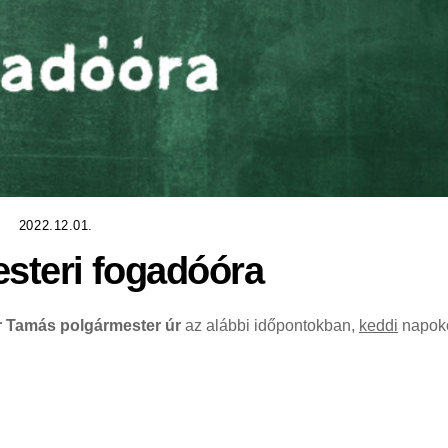
2022.12.01.
steri fogadóóra
r Tamás polgármester úr
az alábbi időpontokban,
keddi
napok