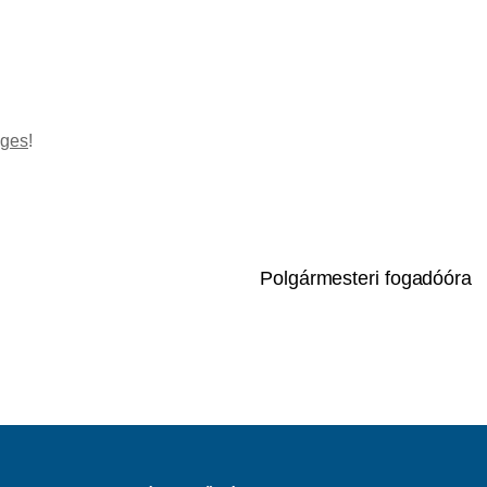
éges
!
Polgármesteri fogadóóra