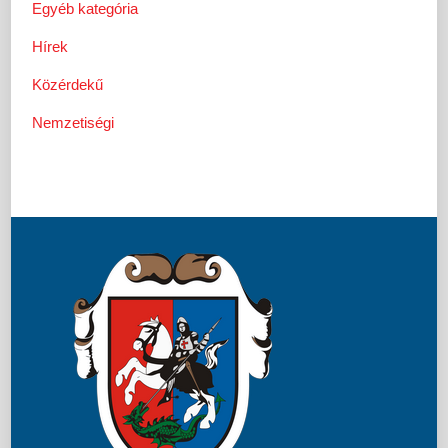
Egyéb kategória
Hírek
Közérdekű
Nemzetiségi