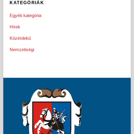
KATEGÓRIÁK
Egyéb kategória
Hírek
Közérdekű
Nemzetiségi