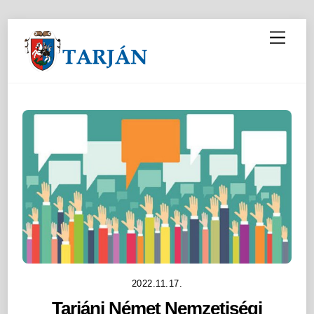
M
e
n
u
2022.11.17.
Tarjáni Német Nemzetiségi