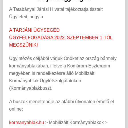
A Tatabányai Járási Hivatal tájékoztatja tisztelt
Ügyfeleit, hogy a
A TARJÁNI ÜGYSEGÉD
ÜGYFÉLFOGADÁSA 2022. SZEPTEMBER 1-TŐL
MEGSZŰNIK!
Ügyintézés céljából várjuk Önöket az ország bármely
kormányablakában, illetve a Komárom-Esztergom
megyében is rendelkezésre álló Mobilizált
Kormányablak Ügyfélszolgálatokon
(Kormányablakbusz).
A buszok menetrendje az alábbi útvonalon érhető el
online:
kormanyablak.hu
> Mobilizált Kormányablakok >