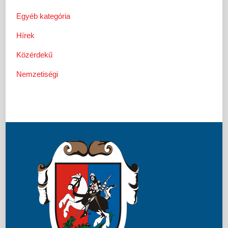
Egyéb kategória
Hírek
Közérdekű
Nemzetiségi