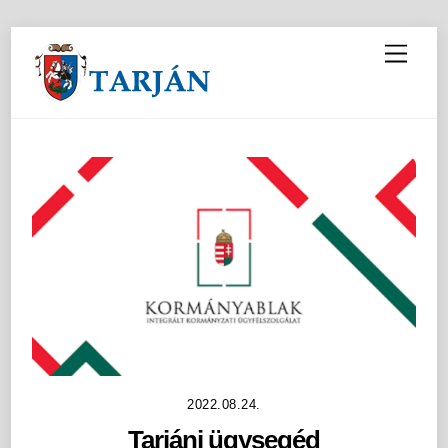
M
e
n
u
2022.08.24.
Tarjáni ügysegéd