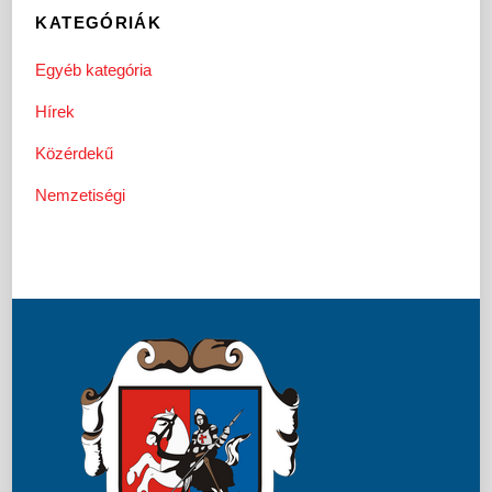
KATEGÓRIÁK
Egyéb kategória
Hírek
Közérdekű
Nemzetiségi