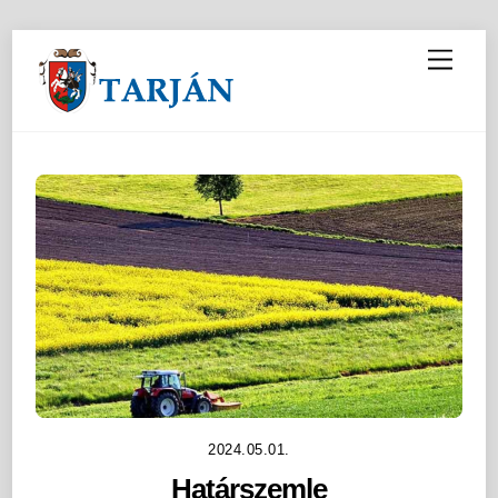
M
e
n
u
2024.05.01.
Határszemle