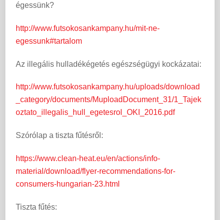
égessünk?
http://www.futsokosankampany.hu/mit-ne-
egessunk#tartalom
Az illegális hulladékégetés egészségügyi kockázatai:
http://www.futsokosankampany.hu/uploads/download
_category/documents/MuploadDocument_31/1_Tajek
oztato_illegalis_hull_egetesrol_OKI_2016.pdf
Szórólap a tiszta fűtésről:
https://www.clean-heat.eu/en/actions/info-
material/download/flyer-recommendations-for-
consumers-hungarian-23.html
Tiszta fűtés: