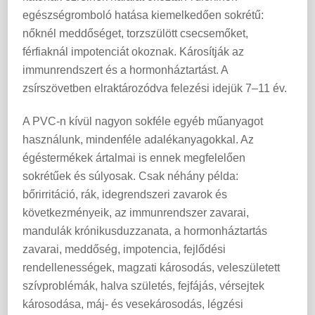
egészségromboló hatása kiemelkedően sokrétű:
nőknél meddőséget, torzszülött csecsemőket,
férfiaknál impotenciát okoznak. Károsítják az
immunrendszert és a hormonháztartást. A
zsírszövetben elraktározódva felezési idejük 7–11 év.
A PVC-n kívül nagyon sokféle egyéb műanyagot
használunk, mindenféle adalékanyagokkal. Az
égéstermékek ártalmai is ennek megfelelően
sokrétűek és súlyosak. Csak néhány példa:
bőrirritáció, rák, idegrendszeri zavarok és
következményeik, az immunrendszer zavarai,
mandulák krónikusduzzanata, a hormonháztartás
zavarai, meddőség, impotencia, fejlődési
rendellenességek, magzati károsodás, veleszületett
szívproblémák, halva születés, fejfájás, vérsejtek
károsodása, máj- és vesekárosodás, légzési