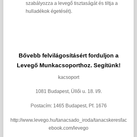
szabályozza a levegő tisztaságát és tiltja a
hulladékok égetését).
Bővebb felvilágosításért forduljon a
Levegő Munkacsoporthoz. Segítünk!
kacsoport
1081 Budapest, Üllői u. 18. I/9.
Postacím: 1465 Budapest, Pf. 1676
http://www.levego.hu/tanacsado_iroda/tanacskeresfac
ebook.com/levego