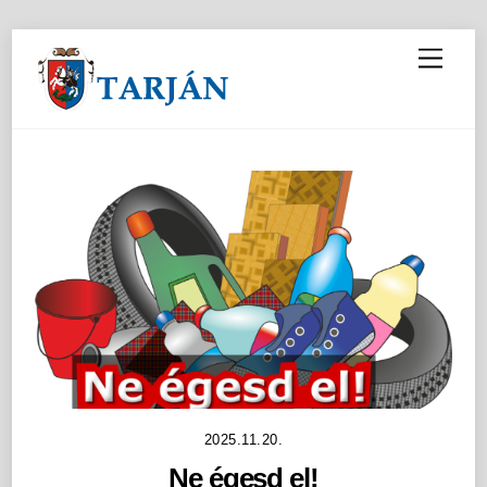
M
e
n
u
2025.11.20.
Ne égesd el!