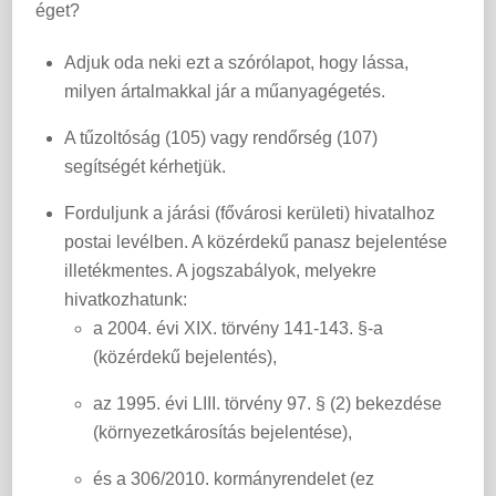
éget?
Adjuk oda neki ezt a szórólapot, hogy lássa,
milyen ártalmakkal jár a műanyagégetés.
A tűzoltóság (105) vagy rendőrség (107)
segítségét kérhetjük.
Forduljunk a járási (fővárosi kerületi) hivatalhoz
postai levélben. A közérdekű panasz bejelentése
illetékmentes. A jogszabályok, melyekre
hivatkozhatunk:
a 2004. évi XIX. törvény 141-143. §-a
(közérdekű bejelentés),
az 1995. évi LIII. törvény 97. § (2) bekezdése
(környezetkárosítás bejelentése),
és a 306/2010. kormányrendelet (ez