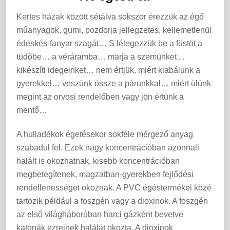
Kertes házak között sétálva sokszor érezzük az égő
műanyagok, gumi, pozdorja jellegzetes, kellemetlenül
édeskés-fanyar szagát… S lélegezzük be a füstöt a
tüdőbe… a véráramba… marja a szemünket…
kikészíti idegeinket… nem értjük, miért kiabálunk a
gyerekkel… veszünk össze a párunkkal… miért ülünk
megint az orvosi rendelőben vagy jön értünk a
mentő…
A hulladékok égetésekor sokféle mérgező anyag
szabadul fel. Ezek nagy koncentrációban azonnali
halált is okozhatnak, kisebb koncentrációban
megbetegítenek, magzatban-gyerekben fejlődési
rendellenességet okoznak. A PVC égéstermékei közé
tartozik például a foszgén vagy a dioxinok. A foszgén
az első világháborúban harci gázként bevetve
katonák ezreinek halálát okozta. A dioxinok