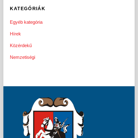
KATEGÓRIÁK
Egyéb kategória
Hírek
Közérdekű
Nemzetiségi