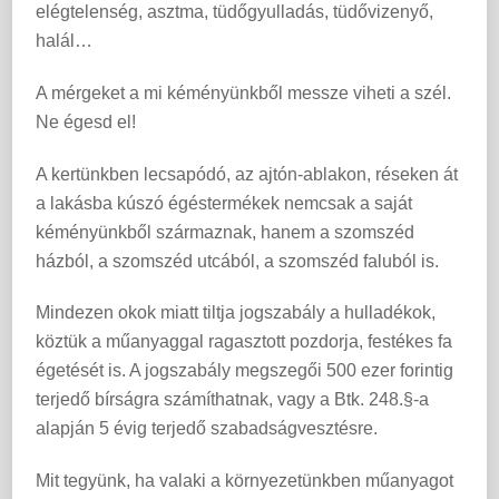
elégtelenség, asztma, tüdőgyulladás, tüdővizenyő,
halál…
A mérgeket a mi kéményünkből messze viheti a szél.
Ne égesd el!
A kertünkben lecsapódó, az ajtón-ablakon, réseken át
a lakásba kúszó égéstermékek nemcsak a saját
kéményünkből származnak, hanem a szomszéd
házból, a szomszéd utcából, a szomszéd faluból is.
Mindezen okok miatt tiltja jogszabály a hulladékok,
köztük a műanyaggal ragasztott pozdorja, festékes fa
égetését is. A jogszabály megszegői 500 ezer forintig
terjedő bírságra számíthatnak, vagy a Btk. 248.§-a
alapján 5 évig terjedő szabadságvesztésre.
Mit tegyünk, ha valaki a környezetünkben műanyagot