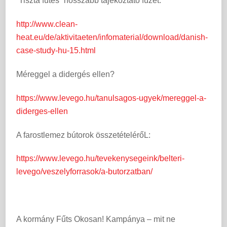
“Tiszta fűtés” hosszabb tájékoztató füzet:
http://www.clean-
heat.eu/de/aktivitaeten/infomaterial/download/danish-
case-study-hu-15.html
Méreggel a didergés ellen?
https://www.levego.hu/tanulsagos-ugyek/mereggel-a-
diderges-ellen
A farostlemez bútorok összetételérőL:
https://www.levego.hu/tevekenysegeink/belteri-
levego/veszelyforrasok/a-butorzatban/
A kormány Fűts Okosan! Kampánya – mit ne