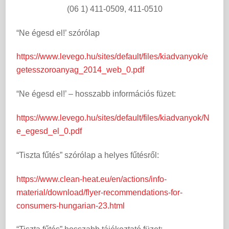
(06 1) 411-0509, 411-0510
“Ne égesd el!’ szórólap
https://www.levego.hu/sites/default/files/kiadvanyok/e
getesszoroanyag_2014_web_0.pdf
“Ne égesd el!’ – hosszabb információs füzet:
https://www.levego.hu/sites/default/files/kiadvanyok/N
e_egesd_el_0.pdf
“Tiszta fűtés” szórólap a helyes fűtésről:
https://www.clean-heat.eu/en/actions/info-
material/download/flyer-recommendations-for-
consumers-hungarian-23.html