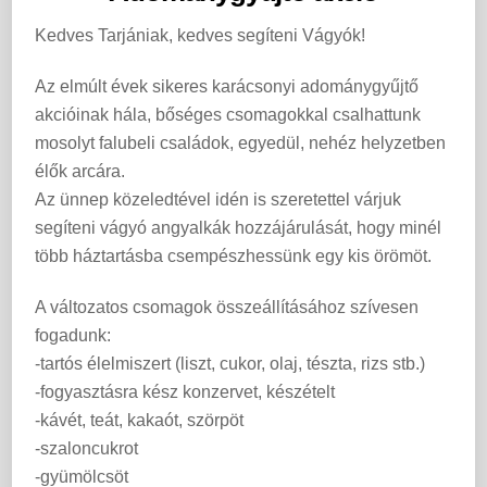
Kedves Tarjániak, kedves segíteni Vágyók!
Az elmúlt évek sikeres karácsonyi adománygyűjtő
akcióinak hála, bőséges csomagokkal csalhattunk
mosolyt falubeli családok, egyedül, nehéz helyzetben
élők arcára.
Az ünnep közeledtével idén is szeretettel várjuk
segíteni vágyó angyalkák hozzájárulását, hogy minél
több háztartásba csempészhessünk egy kis örömöt.
A változatos csomagok összeállításához szívesen
fogadunk:
-tartós élelmiszert (liszt, cukor, olaj, tészta, rizs stb.)
-fogyasztásra kész konzervet, készételt
-kávét, teát, kakaót, szörpöt
-szaloncukrot
-gyümölcsöt