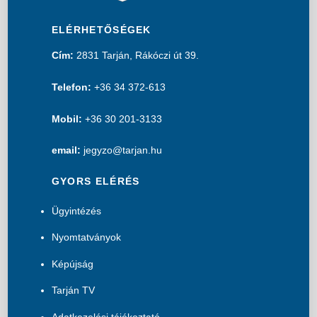
ELÉRHETŐSÉGEK
Cím:
2831 Tarján, Rákóczi út 39.
Telefon:
+36 34 372-613
Mobil:
+36 30 201-3133
email:
jegyzo@tarjan.hu
GYORS ELÉRÉS
Ügyintézés
Nyomtatványok
Képújság
Tarján TV
Adatkezelési tájékoztató