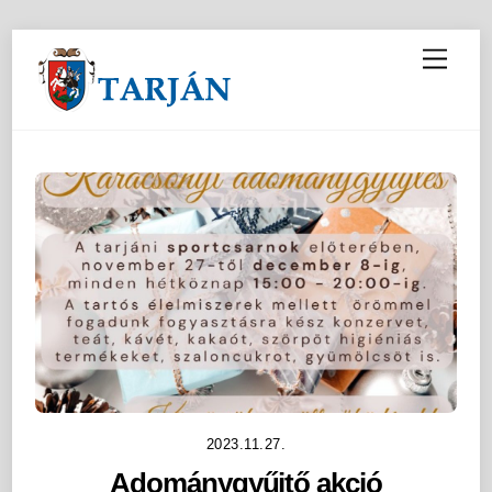
M
e
n
u
2023.11.27.
Adománygyűjtő akció