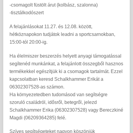
-csomagolt füstölt árut (kolbász, szalonna)
-tisztálkodószert
A felajánlásokat 11.27. és 12.08. között,
hétköznapokon tudjátok leadni a sportcsarnokban,
15:00-tól 20:00-ig.
Ha élelmiszer beszerzés helyett anyagi támogatással
segítenéd munkánkat, a felajánlott összegből hasznos
termékekkel egészítjük ki a csomagok tartalmát. Ezzel
kapcsolatban keresd Schalkhammer Erikát a
06302307528-as számon.
Ha környezetedben tudomásod van segítségre
szoruló családról, idősről, betegről, jelezd
Schalkhammer Erika (06302307528) vagy Bereczkiné
Magdi (06209364285) felé.
Szíves segítségeteket nagyon köszönjük