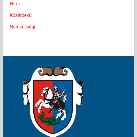
Hírek
Közérdekű
Nemzetiségi