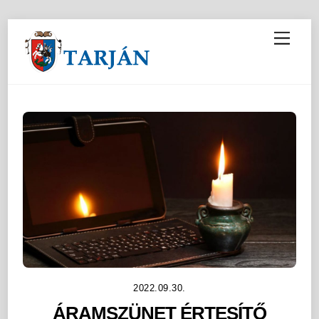
M
e
n
u
2022.09.30.
ÁRAMSZÜNET ÉRTESÍTŐ