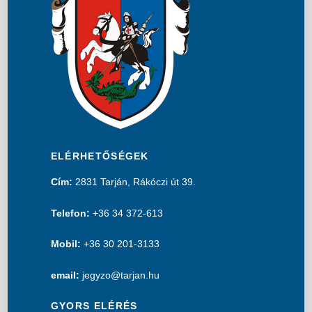
ELÉRHETŐSÉGEK
Cím:
2831 Tarján, Rákóczi út 39.
Telefon:
+36 34 372-613
Mobil:
+36 30 201-3133
email:
jegyzo@tarjan.hu
GYORS ELÉRÉS