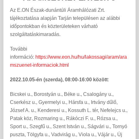
Az E.ON Észak-dunántúli Áramhálózati Zrt.
tájékoztatása alapján Tarján településen az alábbi
időpontokban és közterületeken várható
szolgáltatáskimaradás.
További
információ:
https://www.eon.hu/hu/lakossagi/aram/ara
mszuenet-informaciok.html
2022.10.05-én (szerda), 08:00-16:00 között
:
Bicskei u., Borostyán u., Béke u., Csalogány u.,
Cserkész u., Gyermelyi u., Hársfa u., Irtvány dűlő,
József A. u., Kenderesi u., Kossuth L. tér, Nefelejcs u.,
Patak köz, Rozmaring u., Rákóczi F. u., Rózsa u.,
Sport u., Szegfű u., Szent István u., Ságvári u., Tornyó
puszta, Tölgyfa u., Vadvirág u., Viola u., Vájár u., Új