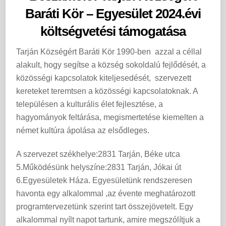
Baráti Kör – Egyesület 2024.évi
költségvetési támogatása
Tarján Községért Baráti Kör 1990-ben azzal a céllal
alakult, hogy segítse a község sokoldalú fejlődését, a
közösségi kapcsolatok kiteljesedését, szervezett
kereteket teremtsen a közösségi kapcsolatoknak. A
településen a kulturális élet fejlesztése, a
hagyományok feltárása, megismertetése kiemelten a
német kultúra ápolása az elsődleges.
A szervezet székhelye:2831 Tarján, Béke utca
5.Működésünk helyszíne:2831 Tarján, Jókai út
6.Egyesületek Háza. Egyesületünk rendszeresen
havonta egy alkalommal ,az évente meghatározott
programtervezetünk szerint tart összejövetelt. Egy
alkalommal nyílt napot tartunk, amire megszólítjuk a