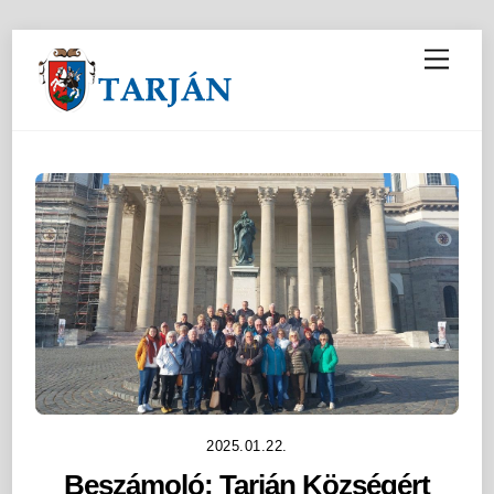
M
e
n
u
2025.01.22.
Beszámoló: Tarján Községért