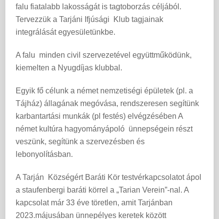
falu fiatalabb lakosságát is tagtoborzás céljából.
Tervezzük a Tarjáni Ifjúsági Klub tagjainak
integrálását egyesületünkbe.
A falu minden civil szervezetével együttműködünk,
kiemelten a Nyugdíjas klubbal.
Egyik fő célunk a német nemzetiségi épületek (pl. a
Tájház) állagának megóvása, rendszeresen segítünk
karbantartási munkák (pl festés) elvégzésében A
német kultúra hagyományápoló ünnepségein részt
veszünk, segítünk a szervezésben és
lebonyolításban.
A Tarján Községért Baráti Kör testvérkapcsolatot ápol
a staufenbergi baráti körrel a „Tarian Verein”-nal. A
kapcsolat már 33 éve töretlen, amit Tarjánban
2023.májusában ünnepélyes keretek között