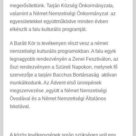
megerősítettünk. Tarján Község Önkormányzata,
valamint a Német Nemzetiségi Önkormányzat az
egyesületekkel együttműködve minden évben
elkészíti a falu kulturális programját.
A Baráti Kör is tevékenyen részt vesz a német
nemzetiségi kulturális programokban. A falu egyik
legnagyobb rendezvényén a Zenei Fesztiválon, az
őszi rendezvényen a Szüreti Napokon, melynek fő
szervezője a tarjáni Bacchus Bortársaság aktívan
munkálkodunk. Az Ádvent első ünnepének
megszervezése ,együtt a Német Nemzetiségi
Óvodával és a Német Nemzetiségi Általános
Iskolával.
A közös tevékenységek során szükséges volt egy