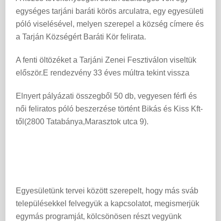
egységes tarjáni baráti körös arculatra, egy egyesületi
póló viselésével, melyen szerepel a község címere és
a Tarján Községért Baráti Kör felirata.
A fenti öltözéket a Tarjáni Zenei Fesztiválon viseltük
először.E rendezvény 33 éves múltra tekint vissza
Elnyert pályázati összegből 50 db, vegyesen férfi és
női feliratos póló beszerzése történt Bikás és Kiss Kft-
től(2800 Tatabánya,Marasztok utca 9).
Egyesületünk tervei között szerepelt, hogy más sváb
településekkel felvegyük a kapcsolatot, megismerjük
egymás programját, kölcsönösen részt vegyünk