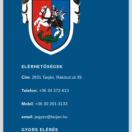
ELÉRHETŐSÉGEK
Cím:
2831 Tarján, Rákóczi út 39.
Telefon:
+36 34 372-613
Mobil:
+36 30 201-3133
email:
jegyzo@tarjan.hu
GYORS ELÉRÉS