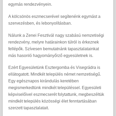
egymás rendezvényein.
A kölcsönös eszmecserével segítenénk egymást a
szervezésben, és lebonyolításban.
Nálunk a Zenei Fesztivál nagy szabású nemzetiségi
rendezvény, melyre határainkon túlról is érkeznek
fellépők. Szívesen bemutatnánk tapasztalatainkat
más hasonló hagyományőrző egyesületnek is.
Ezért Egyesületünk Esztergomba és Visegrádra is
ellátogatott. Mindkét település német nemzetiségű.
Egy egésznapos kirándulás keretében
megismerkedtünk mindkét településsel. Egyesületi
képviselőivel eszmecserét folytattunk, megbeszéltük
mindkét település közösségi élet fenntartásában
szerzett tapasztalatait.