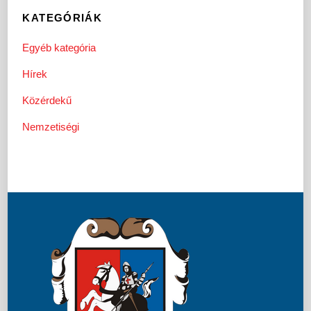
KATEGÓRIÁK
Egyéb kategória
Hírek
Közérdekű
Nemzetiségi