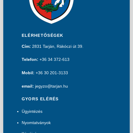
ELÉRHETŐSÉGEK
Cím:
2831 Tarján, Rákóczi út 39.
Telefon:
+36 34 372-613
Mobil:
+36 30 201-3133
email:
jegyzo@tarjan.hu
GYORS ELÉRÉS
Ügyintézés
Nyomtatványok