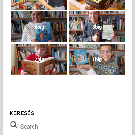
4big
3big
2big
1big
KERESÉS