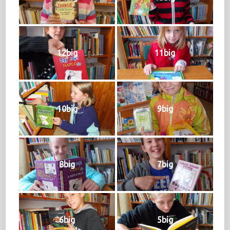
12big
11big
10big
9big
8big
7big
6big
5big