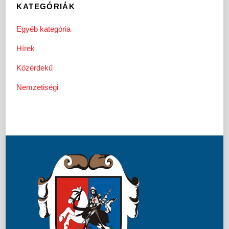
KATEGÓRIÁK
Egyéb kategória
Hírek
Közérdekű
Nemzetiségi