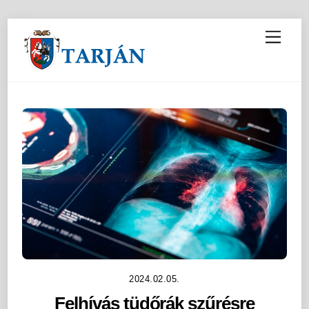
M
e
n
u
2024.02.05.
Felhívás tüdőrák szűrésre