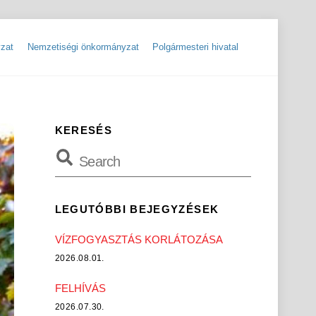
zat
Nemzetiségi önkormányzat
Polgármesteri hivatal
ok
Szolgáltatók, hibabejelentések
Rendőrségi hírlevelek, tájékoztatók
KERESÉS
LEGUTÓBBI BEJEGYZÉSEK
VÍZFOGYASZTÁS KORLÁTOZÁSA
2026.08.01.
FELHÍVÁS
2026.07.30.