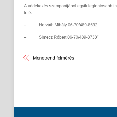
A védekezés szempontjából egyik legfontosabb int
felé.
– Horváth Mihály 06-70/489-8692
– Simecz Róbert 06-70/489-8738″
Menetrend felmérés