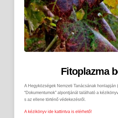
Fitoplazma b
A Hegyközségek Nemzeti Tanácsának honlapján 
“Dokumentumok” alpontjánál található a kézikönyv
s az ellene történő védekezésről.
A kézikönyv ide kattintva is elérhető!