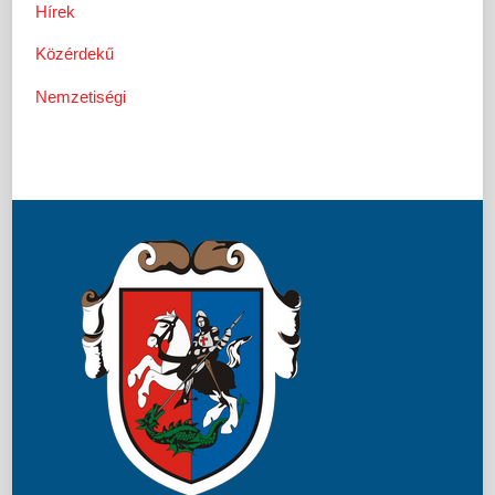
Hírek
Közérdekű
Nemzetiségi