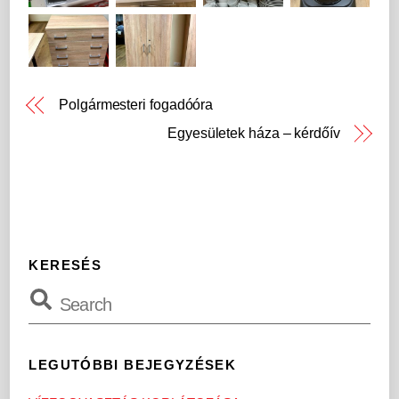
Polgármesteri fogadóóra
Egyesületek háza – kérdőív
KERESÉS
LEGUTÓBBI BEJEGYZÉSEK