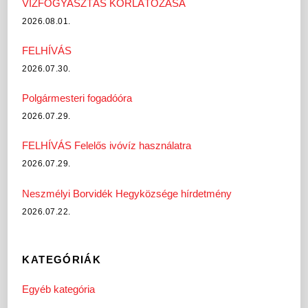
VÍZFOGYASZTÁS KORLÁTOZÁSA
2026.08.01.
FELHÍVÁS
2026.07.30.
Polgármesteri fogadóóra
2026.07.29.
FELHÍVÁS Felelős ivóvíz használatra
2026.07.29.
Neszmélyi Borvidék Hegyközsége hírdetmény
2026.07.22.
KATEGÓRIÁK
Egyéb kategória