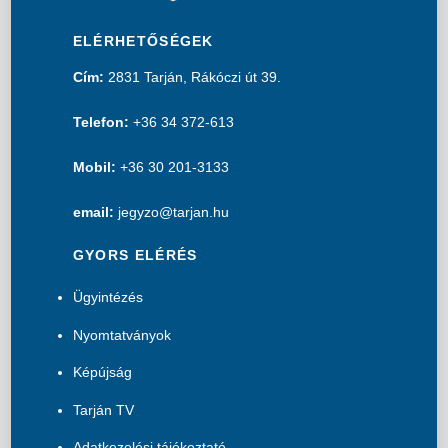
ELÉRHETŐSÉGEK
Cím:
2831 Tarján, Rákóczi út 39.
Telefon:
+36 34 372-613
Mobil:
+36 30 201-3133
email:
jegyzo@tarjan.hu
GYORS ELÉRÉS
Ügyintézés
Nyomtatványok
Képújság
Tarján TV
Adatkezelési tájékoztató