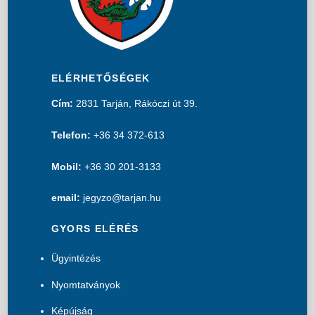
ELÉRHETŐSÉGEK
Cím:
2831 Tarján, Rákóczi út 39.
Telefon:
+36 34 372-613
Mobil:
+36 30 201-3133
email:
jegyzo@tarjan.hu
GYORS ELÉRÉS
Ügyintézés
Nyomtatványok
Képújság