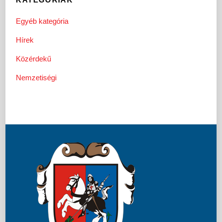
Egyéb kategória
Hírek
Közérdekű
Nemzetiségi