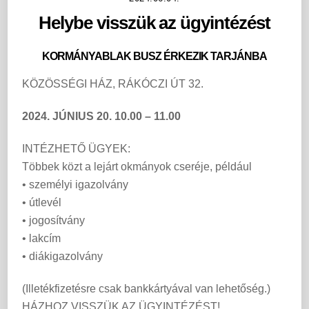
Helybe visszük az ügyintézést
KORMÁNYABLAK BUSZ ÉRKEZIK TARJÁNBA
KÖZÖSSÉGI HÁZ, RÁKÓCZI ÚT 32.
2024. JÚNIUS 20.
10.00 – 11.00
INTÉZHETŐ ÜGYEK:
Többek közt a lejárt okmányok cseréje, például
• személyi igazolvány
• útlevél
• jogosítvány
• lakcím
• diákigazolvány
(Illetékfizetésre csak bankkártyával van lehetőség.)
HÁZHOZ VISSZÜK AZ ÜGYINTÉZÉST!