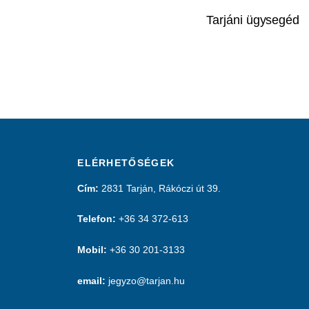
Tarjáni ügysegéd
ELÉRHETŐSÉGEK
Cím:
2831 Tarján, Rákóczi út 39.
Telefon:
+36 34 372-613
Mobil:
+36 30 201-3133
email:
jegyzo@tarjan.hu