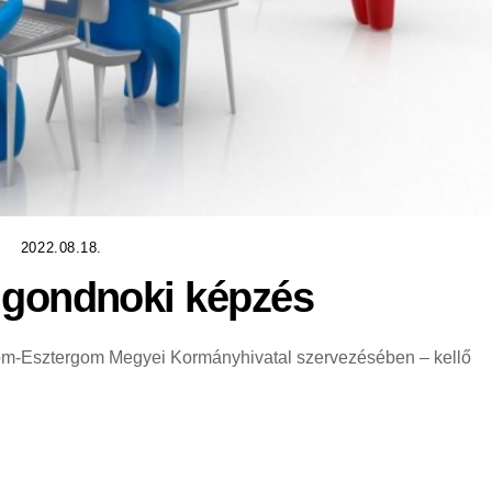
2022.08.18.
 gondnoki képzés
rom-Esztergom Megyei Kormányhivatal szervezésében – kellő