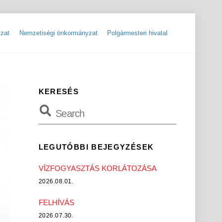
zat
Nemzetiségi önkormányzat
Polgármesteri hivatal
ok
Szolgáltatók, hibabejelentések
Rendőrségi hírlevelek, tájékoztatók
KERESÉS
LEGUTÓBBI BEJEGYZÉSEK
VÍZFOGYASZTÁS KORLÁTOZÁSA
2026.08.01.
FELHÍVÁS
2026.07.30.