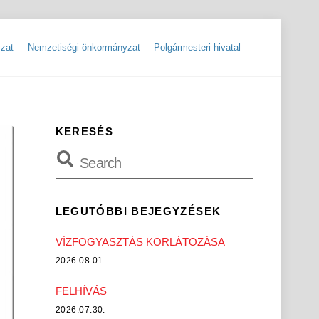
zat
Nemzetiségi önkormányzat
Polgármesteri hivatal
ok
Szolgáltatók, hibabejelentések
Rendőrségi hírlevelek, tájékoztatók
KERESÉS
LEGUTÓBBI BEJEGYZÉSEK
VÍZFOGYASZTÁS KORLÁTOZÁSA
2026.08.01.
FELHÍVÁS
2026.07.30.