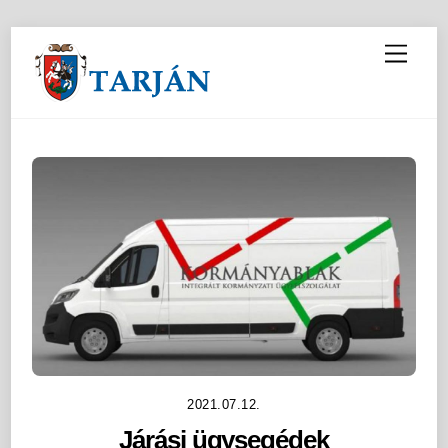
M
e
n
u
2021.07.12.
Járási ügysegédek