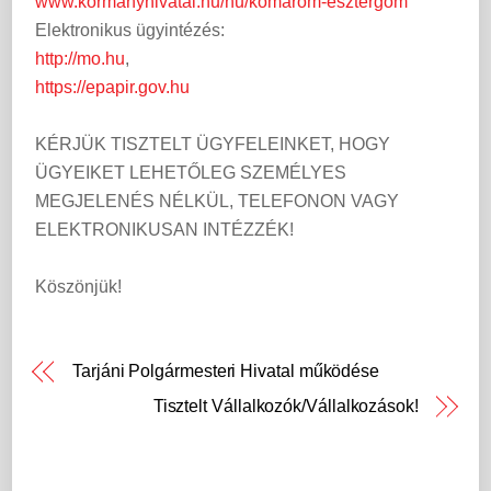
www.kormanyhivatal.hu/hu/komarom-esztergom
Elektronikus ügyintézés:
http://mo.hu
,
https://epapir.gov.hu
KÉRJÜK TISZTELT ÜGYFELEINKET, HOGY
ÜGYEIKET LEHETŐLEG SZEMÉLYES
MEGJELENÉS NÉLKÜL, TELEFONON VAGY
ELEKTRONIKUSAN INTÉZZÉK!
Köszönjük!
Tarjáni Polgármesteri Hivatal működése
Tisztelt Vállalkozók/Vállalkozások!