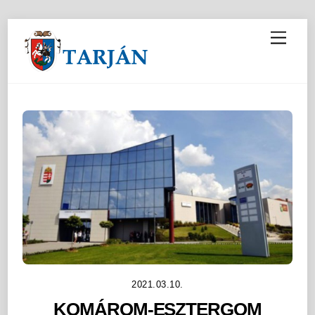
M
e
n
u
2021.03.10.
KOMÁROM-ESZTERGOM