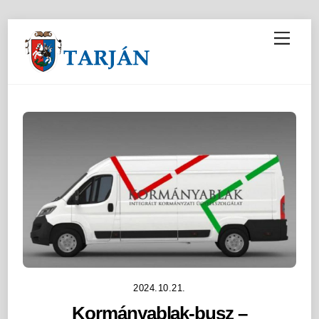
M
e
n
u
2024.10.21.
Kormányablak-busz –