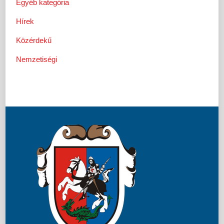
Egyéb kategória
Hírek
Közérdekű
Nemzetiségi