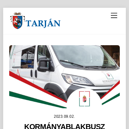
M
e
n
u
2023.09.02.
KORMÁNYABLAKBUSZ