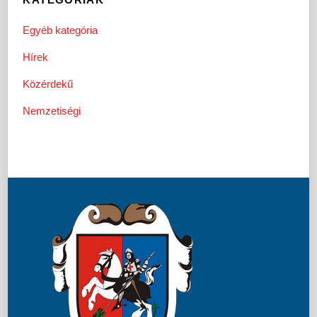
Egyéb kategória
Hírek
Közérdekű
Nemzetiségi