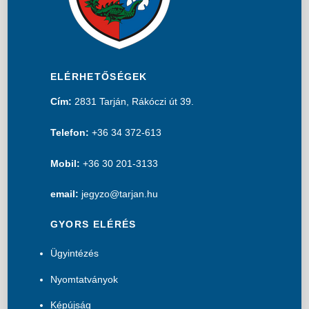
ELÉRHETŐSÉGEK
Cím:
2831 Tarján, Rákóczi út 39.
Telefon:
+36 34 372-613
Mobil:
+36 30 201-3133
email:
jegyzo@tarjan.hu
GYORS ELÉRÉS
Ügyintézés
Nyomtatványok
Képújság