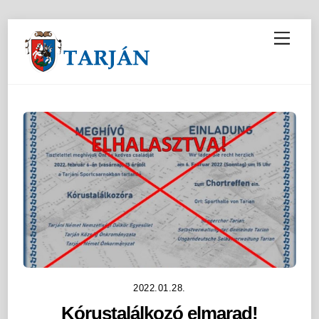
M
e
n
u
2022.01.28.
Kórustalálkozó elmarad!