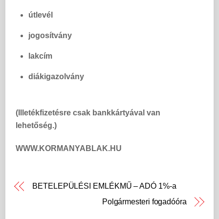
útlevél
jogosítvány
lakcím
diákigazolvány
(Illetékfizetésre csak bankkártyával van
lehetőség.)
WWW.KORMANYABLAK.HU
BETELEPÜLÉSI EMLÉKMŰ – ADÓ 1%-a
Polgármesteri fogadóóra