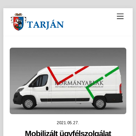
M
e
n
u
2021.05.27.
Mobilizált ügyfélszolgálat