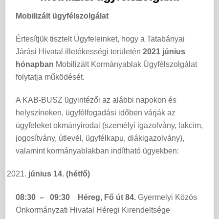
Mobilizált ügyfélszolgálat
Értesítjük tisztelt Ügyfeleinket, hogy a Tatabányai
Járási Hivatal illetékességi területén
2021 június
hónapban
Mobilizált Kormányablak Ügyfélszolgálat
folytatja működését.
A KAB-BUSZ ügyintézői az alábbi napokon és
helyszíneken, ügyfélfogadási időben várják az
ügyfeleket okmányirodai (személyi igazolvány, lakcím,
jogosítvány, útlevél, ügyfélkapu, diákigazolvány),
valamint kormányablakban indítható ügyekben:
június 14. (hétfő)
08:30 – 09:30
Héreg, Fő út 84.
Gyermelyi Közös
Önkormányzati Hivatal Héregi Kirendeltsége