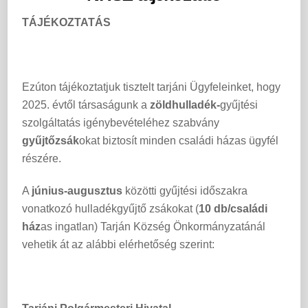
TÁJÉKOZTATÁS
Ezúton tájékoztatjuk tisztelt tarjáni Ügyfeleinket, hogy
2025. évtől társaságunk a
zöldhulladék-
gyűjtési
szolgáltatás igénybevételéhez szabvány
gyűjtőzsák
okat biztosít minden családi házas ügyfél
részére.
A
június-augusztus
közötti gyűjtési időszakra
vonatkozó hulladékgyűjtő zsákokat (
10 db/családi
ház
as ingatlan) Tarján Község Önkormányzatánál
vehetik át az alábbi elérhetőség szerint: