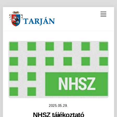
M
e
n
u
2025.05.29.
NHSZ tájékoztató