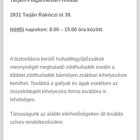
Tarjáni Polgármesteri Hivatal
2831 Tarján Rákóczi út 39.
Hétfői
napokon: 8.00 – 15.00 óra között.
A biztosításra kerülő hulladékgyűjtőzsákok
mennyiségét meghaladó zöldhulladék esetén a
többlet zöldhulladék bármilyen zsákban kihelyezésre
kerülhet. Továbbá a gallyak és ágak esetében az
összekötegelt kihelyezési forma továbbra is
lehetséges.
Társaságunk az alábbi elérhetőségeken áll további
szíves rendelkezésükre: