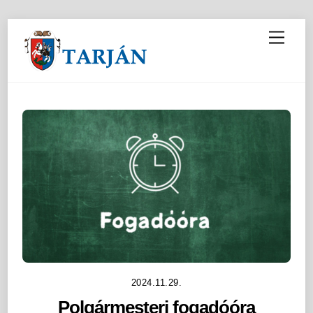
M
e
n
u
2024.11.29.
Polgármesteri fogadóóra