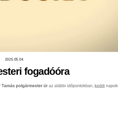
2025.05.04.
steri fogadóóra
r Tamás polgármester úr
az alábbi időpontokban,
keddi
napok