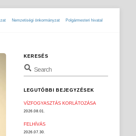
zat
Nemzetiségi önkormányzat
Polgármesteri hivatal
ok
Szolgáltatók, hibabejelentések
Rendőrségi hírlevelek, tájékoztatók
KERESÉS
LEGUTÓBBI BEJEGYZÉSEK
VÍZFOGYASZTÁS KORLÁTOZÁSA
2026.08.01.
FELHÍVÁS
2026.07.30.