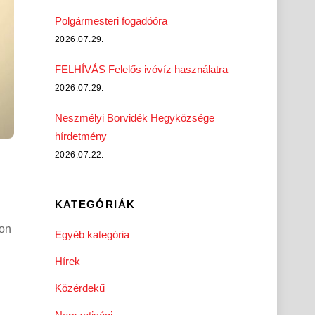
Polgármesteri fogadóóra
2026.07.29.
FELHÍVÁS Felelős ivóvíz használatra
2026.07.29.
Neszmélyi Borvidék Hegyközsége
hírdetmény
2026.07.22.
KATEGÓRIÁK
on
Egyéb kategória
Hírek
Közérdekű