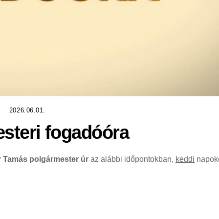
2026.06.01.
steri fogadóóra
r Tamás polgármester úr
az alábbi időpontokban,
keddi
napok