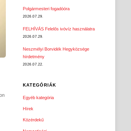
Polgármesteri fogadóóra
2026.07.29.
FELHÍVÁS Felelős ivóvíz használatra
2026.07.29.
Neszmélyi Borvidék Hegyközsége
hírdetmény
2026.07.22.
KATEGÓRIÁK
on
Egyéb kategória
Hírek
Közérdekű