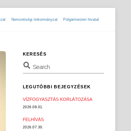
zat
Nemzetiségi önkormányzat
Polgármesteri hivatal
ok
Szolgáltatók, hibabejelentések
Rendőrségi hírlevelek, tájékoztatók
KERESÉS
LEGUTÓBBI BEJEGYZÉSEK
VÍZFOGYASZTÁS KORLÁTOZÁSA
2026.08.01.
FELHÍVÁS
2026.07.30.