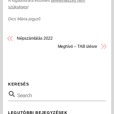
A fogadóórára előzetes
bejelentkezés nem
szükséges
!
Dics Mária jegyző
Népszámlálás 2022
Meghívó – TAB ülésre
KERESÉS
LEGUTÓBBI BEJEGYZÉSEK