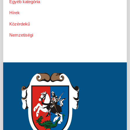
Egyéb kategória
Hírek
Közérdekű
Nemzetiségi