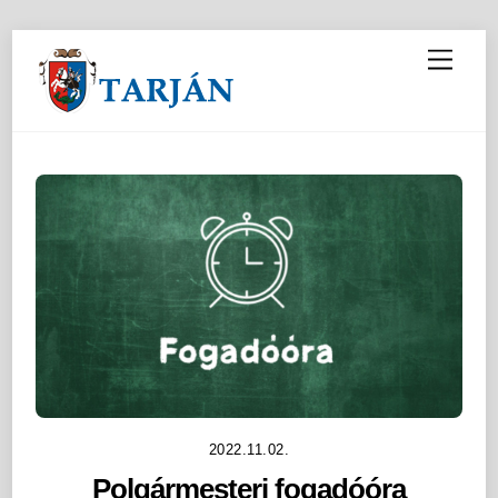
M
e
n
u
2022.11.02.
Polgármesteri fogadóóra