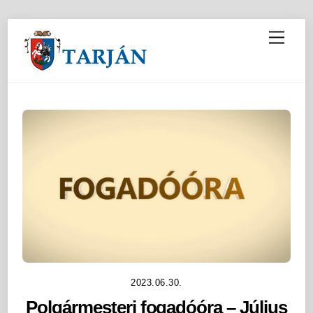
M
e
n
u
2023.06.30.
Polgármesteri fogadóóra – Július