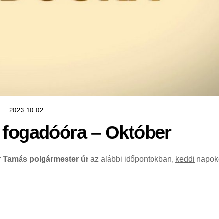
2023.10.02.
 fogadóóra – Október
r Tamás polgármester úr
az alábbi időpontokban,
keddi
napok