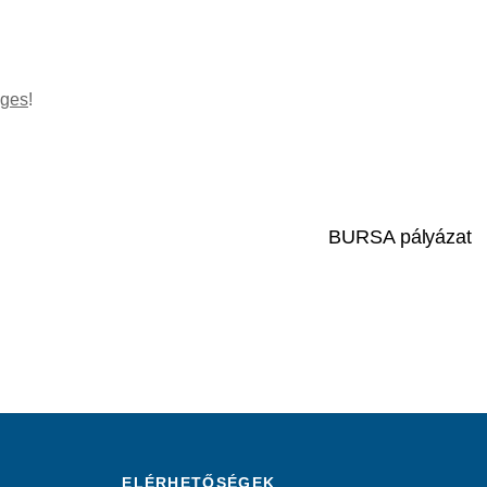
éges
!
BURSA pályázat
ELÉRHETŐSÉGEK