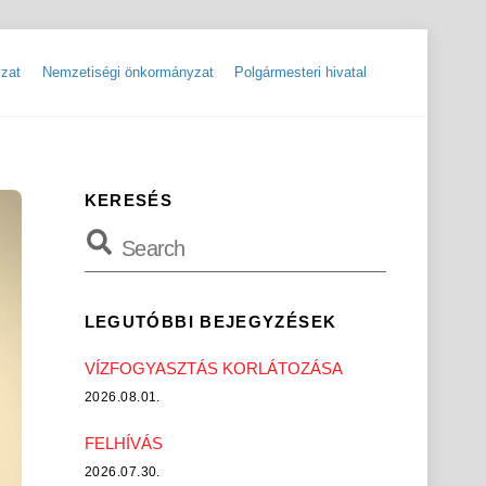
zat
Nemzetiségi önkormányzat
Polgármesteri hivatal
ok
Szolgáltatók, hibabejelentések
Rendőrségi hírlevelek, tájékoztatók
KERESÉS
LEGUTÓBBI BEJEGYZÉSEK
VÍZFOGYASZTÁS KORLÁTOZÁSA
2026.08.01.
FELHÍVÁS
2026.07.30.