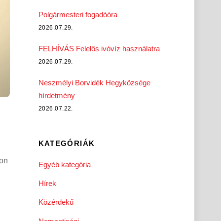
Polgármesteri fogadóóra
2026.07.29.
FELHÍVÁS Felelős ivóvíz használatra
2026.07.29.
Neszmélyi Borvidék Hegyközsége
hírdetmény
2026.07.22.
KATEGÓRIÁK
on
Egyéb kategória
Hírek
Közérdekű