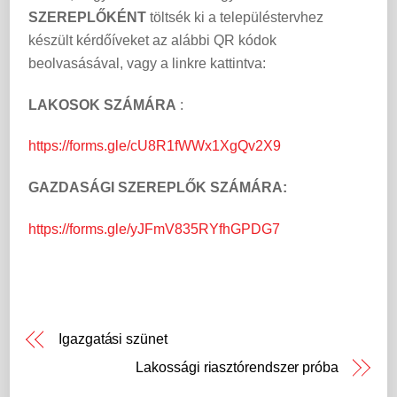
SZEREPLŐKÉNT
töltsék ki a településtervhez
készült kérdőíveket az alábbi QR kódok
beolvasásával, vagy a linkre kattintva:
LAKOSOK SZÁMÁRA
:
https://forms.gle/cU8R1fWWx1XgQv2X9
GAZDASÁGI SZEREPLŐK SZÁMÁRA:
https://forms.gle/yJFmV835RYfhGPDG7
Igazgatási szünet
Lakossági riasztórendszer próba