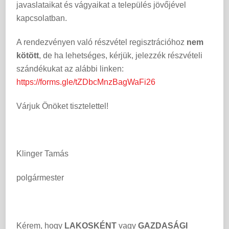
javaslataikat és vágyaikat a település jövőjével
kapcsolatban.
A rendezvényen való részvétel regisztrációhoz
nem
kötött
, de ha lehetséges, kérjük, jelezzék részvételi
szándékukat az alábbi linken:
https://forms.gle/tZDbcMnzBagWaFi26
Várjuk Önöket tisztelettel!
Klinger Tamás
polgármester
Kérem, hogy
LAKOSKÉNT
vagy
GAZDASÁGI