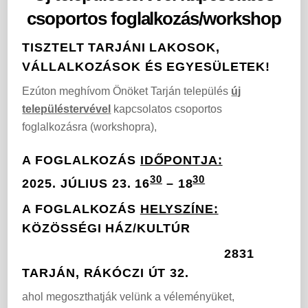
csoportos foglalkozás/workshop
TISZTELT TARJÁNI
LAKOSOK,
VÁLLALKOZÁSOK
ÉS
EGYESÜLETEK
!
Ezúton meghívom Önöket Tarján település
új
településtervével
kapcsolatos csoportos
foglalkozásra (workshopra),
A FOGLALKOZÁS
IDŐPONTJA:
30
30
2025. JÚLIUS 23. 16
–
18
A FOGLALKOZÁS
HELYSZÍNE:
KÖZÖSSÉGI HÁZ/KULTÚR
2831
TARJÁN, RÁKÓCZI ÚT 32.
ahol megoszthatják velünk a véleményüket,