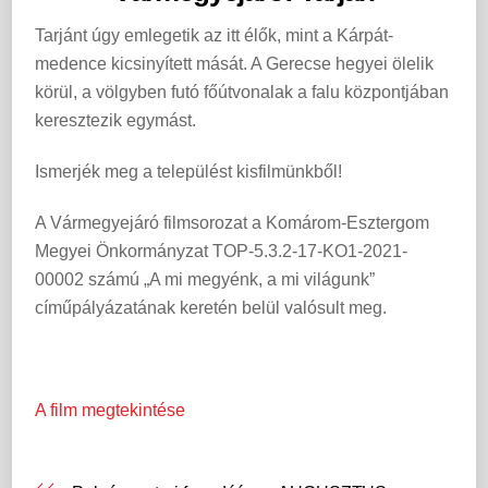
Tarjánt úgy emlegetik az itt élők, mint a Kárpát-
medence kicsinyített mását. A Gerecse hegyei ölelik
körül, a völgyben futó főútvonalak a falu központjában
keresztezik egymást.
Ismerjék meg a települést kisfilmünkből!
A Vármegyejáró filmsorozat a Komárom-Esztergom
Megyei Önkormányzat TOP-5.3.2-17-KO1-2021-
00002 számú „A mi megyénk, a mi világunk”
címűpályázatának keretén belül valósult meg.
A film megtekintése