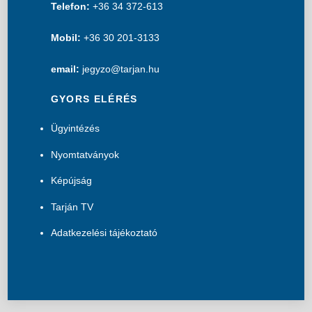
Telefon:
+36 34 372-613
Mobil:
+36 30 201-3133
email:
jegyzo@tarjan.hu
GYORS ELÉRÉS
Ügyintézés
Nyomtatványok
Képújság
Tarján TV
Adatkezelési tájékoztató
B
a
c