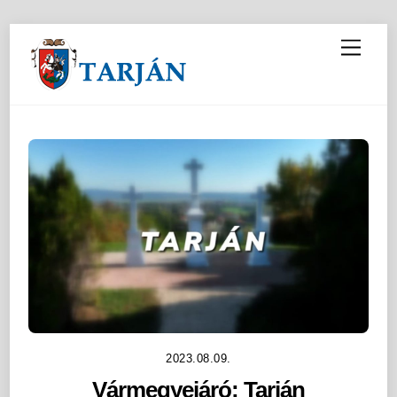
M
e
n
u
2023.08.09.
Vármegyejáró: Tarján