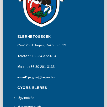
ELÉRHETŐSÉGEK
Cím:
2831 Tarján, Rákóczi út 39.
Telefon:
+36 34 372-613
Mobil:
+36 30 201-3133
email:
jegyzo@tarjan.hu
GYORS ELÉRÉS
Ügyintézés
Nyomtatványok