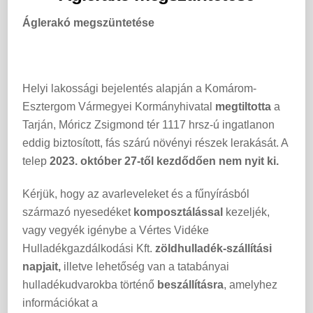
Áglerakó megszüntetése
Helyi lakossági bejelentés alapján a Komárom-
Esztergom Vármegyei Kormányhivatal
megtiltotta
a
Tarján, Móricz Zsigmond tér 1117 hrsz-ú ingatlanon
eddig biztosított, fás szárú növényi részek lerakását. A
telep
2023. október 27-től kezdődően nem nyit ki.
Kérjük, hogy az avarleveleket és a fűnyírásból
származó nyesedéket
komposztálással
kezeljék,
vagy vegyék igénybe a Vértes Vidéke
Hulladékgazdálkodási Kft.
zöldhulladék-szállítási
napjait,
illetve lehetőség van a tatabányai
hulladékudvarokba történő
beszállításra
, amelyhez
információkat a