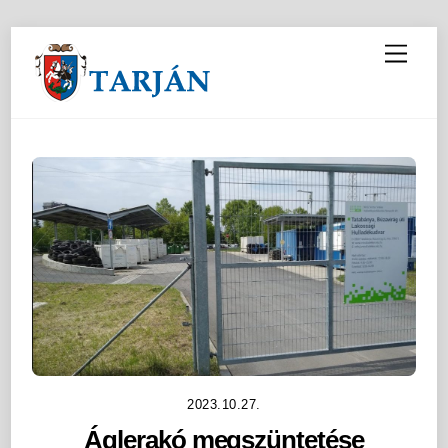
M
e
n
u
2023.10.27.
Áglerakó megszüntetése