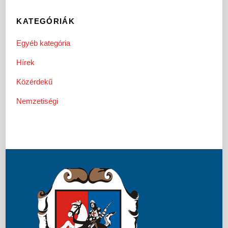
KATEGÓRIÁK
Egyéb kategória
Hírek
Közérdekű
Nemzetiségi