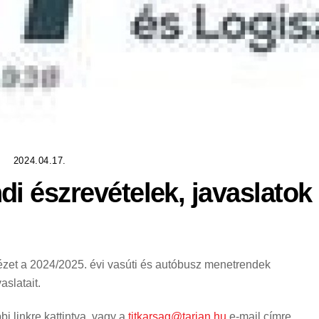
2024.04.17.
i észrevételek, javaslatok
ézet a 2024/2025. évi vasúti és autóbusz menetrendek
aslatait.
i linkre kattintva, vagy a
titkarsag@tarjan.hu
e-mail címre