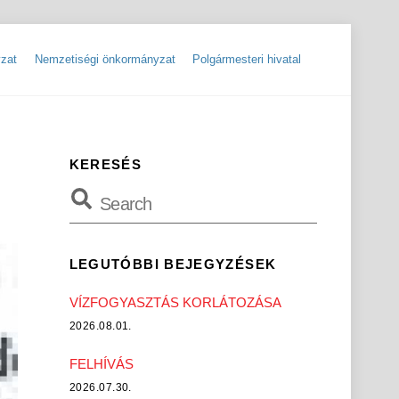
zat
Nemzetiségi önkormányzat
Polgármesteri hivatal
ok
Szolgáltatók, hibabejelentések
Rendőrségi hírlevelek, tájékoztatók
KERESÉS
LEGUTÓBBI BEJEGYZÉSEK
VÍZFOGYASZTÁS KORLÁTOZÁSA
2026.08.01.
FELHÍVÁS
2026.07.30.