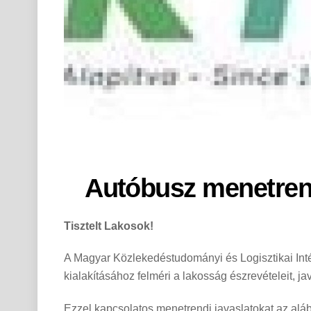
Autóbusz menetrend
Tisztelt Lakosok!
A Magyar Közlekedéstudományi és Logisztikai Int
kialakításához felméri a lakosság észrevételeit, jav
Ezzel kapcsolatos menetrendi javaslatokat az alább