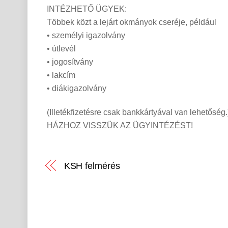
INTÉZHETŐ ÜGYEK:
Többek közt a lejárt okmányok cseréje, például
• személyi igazolvány
• útlevél
• jogosítvány
• lakcím
• diákigazolvány
(Illetékfizetésre csak bankkártyával van lehetőség.
HÁZHOZ VISSZÜK AZ ÜGYINTÉZÉST!
KSH felmérés