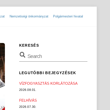
zat
Nemzetiségi önkormányzat
Polgármesteri hivatal
ok
Szolgáltatók, hibabejelentések
Rendőrségi hírlevelek, tájékoztatók
KERESÉS
LEGUTÓBBI BEJEGYZÉSEK
VÍZFOGYASZTÁS KORLÁTOZÁSA
2026.08.01.
FELHÍVÁS
2026.07.30.