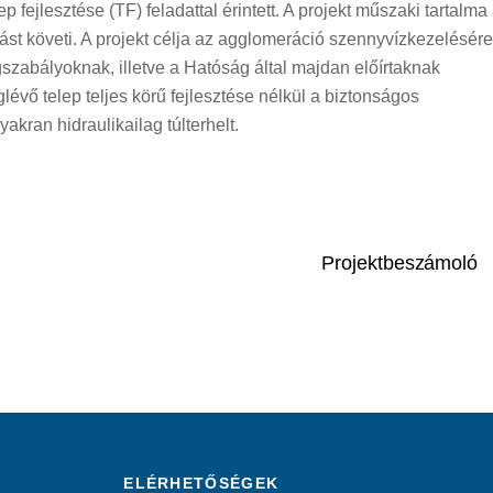
p fejlesztése (TF) feladattal érintett. A projekt műszaki tartalma
ást követi. A projekt célja az agglomeráció szennyvízkezelésére
gszabályoknak, illetve a Hatóság által majdan előírtaknak
glévő telep teljes körű fejlesztése nélkül a biztonságos
yakran hidraulikailag túlterhelt.
Projektbeszámoló
ELÉRHETŐSÉGEK