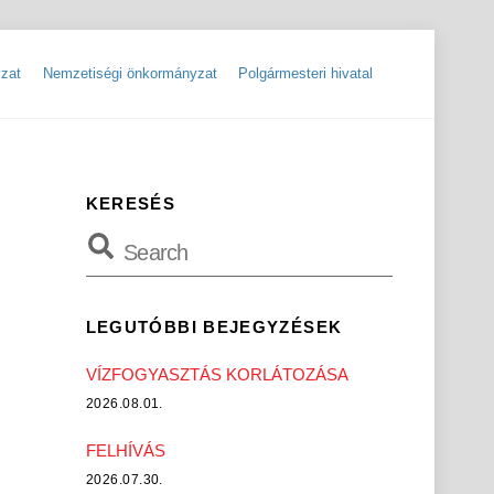
zat
Nemzetiségi önkormányzat
Polgármesteri hivatal
ok
Szolgáltatók, hibabejelentések
Rendőrségi hírlevelek, tájékoztatók
KERESÉS
LEGUTÓBBI BEJEGYZÉSEK
VÍZFOGYASZTÁS KORLÁTOZÁSA
2026.08.01.
FELHÍVÁS
2026.07.30.