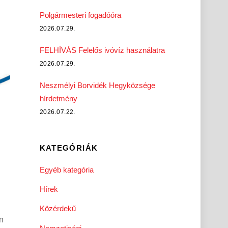
Polgármesteri fogadóóra
2026.07.29.
FELHÍVÁS Felelős ivóvíz használatra
2026.07.29.
Neszmélyi Borvidék Hegyközsége
hírdetmény
2026.07.22.
KATEGÓRIÁK
Egyéb kategória
Hírek
Közérdekű
n