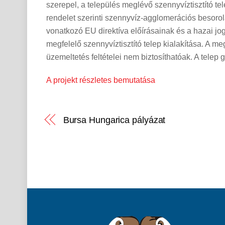
szerepel, a település meglévő szennyvíztisztító tele
rendelet szerinti szennyvíz-agglomerációs besorol
vonatkozó EU direktíva előírásainak és a hazai jo
megfelelő szennyvíztisztító telep kialakítása. A me
üzemeltetés feltételei nem biztosíthatóak. A telep g
A projekt részletes bemutatása
Bursa Hungarica pályázat