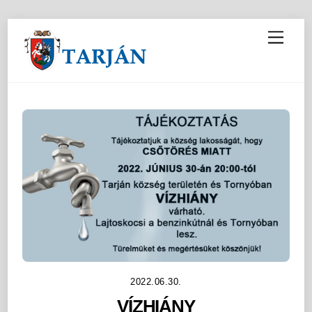
M
e
n
u
2022.06.30.
VÍZHIÁNY