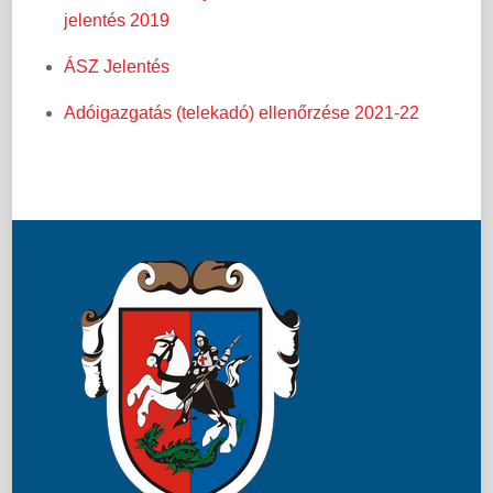
jelentés 2019
ÁSZ Jelentés
Adóigazgatás (telekadó) ellenőrzése 2021-22