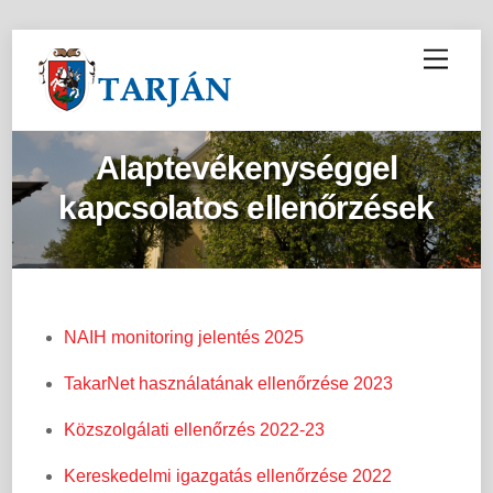
M
e
n
u
Alaptevékenységgel
kapcsolatos ellenőrzések
NAIH monitoring jelentés 2025
TakarNet használatának ellenőrzése 2023
Közszolgálati ellenőrzés 2022-23
Kereskedelmi igazgatás ellenőrzése 2022